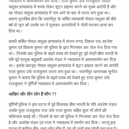
न्यायालय में आत्मसमर्पण कर दिया। राजा कुमार उर्फ राजकुमार गोपाल
यादुका हत्याकांड में रुपया लेकर शूटर हाइयर करने का मुख्य आरोपी है और
वह गोपाल यादुका हत्याकांड में नाम आने के बाद से फरार बना हुआ था।
बताना मुनासिब होगा कि भवानीपुर के चर्चित व्यवसायी गोपाल यादुका की बीते
बर्ष दो जून को उसके घर मे घुसकर अपराधियों ने गोली मारकर हत्या कर
दिया था।
काफी चर्चित गोपाल यादुका हत्याकांड में संजय भगत, विशाल राय, ब्रजेश
कुमार एवं विकास कुमार को पुलिस के द्वारा गिरफ्तार कर जेल भेज दिया गया
था। जिसके बाद पुलिस के बढ़ते दवाब को देखते हुए पूर्व मंत्री बीमा भारती के
पति पूर्व प्रमुख बाहुबली अवधेश मंडल ने न्यायालय में आत्मसमर्पण कर दिया
था। इसके बावजूद गोपाल यादुका हत्याकांड में शूटर हाइयर करने का आरोपी
राजा कुमार उर्फ राजकुमार फरार बना हुआ था। भवानीपुर थानाध्यक्ष सुनील
कुमार ने बताया कि पुलिस के बढ़ते दवाब को देखते हुए राजा कुमार उर्फ
राजकुमार ने पूर्णियाँ न्यायालय में आत्मसमर्पण कर दिया।
आखिर और तीन लोग हैं कौन ??
पूर्णियाँ पुलिस ने इस घटना में पूर्व विधायक बीमा भारती के पति अवधेश मंडल
उसके पुत्र राजकुमार राज उर्फ राजा कुमार सहित कुल नौ लोगों की
संलिप्तता बताई थी। जिसमें से चार को पुलिस ने गिरफ्तार कर जेल भेज दिया
है और अवधेश मंडल एवं राजा ने न्यायालय में समर्पण कर दिया। परन्तु इस
घटना में शामिल तीन अन्य लोग कौन हैं, यह भी अभी तक पहेली बना हुआ है।