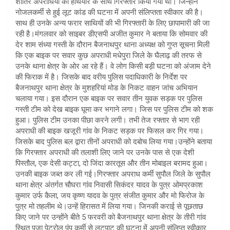
शातिर अपराधियों को हथियार के साथ गिरफ्तार किया गया था। जिन्होंने
नोजलकर्मी से हुई लूट कांड की घटना में अपनी संलिप्तता स्वीकार की है।
साथ ही उनके अन्य फरार साथियों की भी गिरफ्तारी के लिए छापामारी की जा
रही है।मंगलवार को साइबर डीएसपी अजीत कुमार ने बताया कि सोमवार की
देर शाम संध्या गस्ती के दौरान बैजनाथपुर थाना अध्यक्ष को गुप्त सूचना मिली
कि एक बाइक पर सवार कुछ अपराधी मधेपुरा जिले के घैलाढ़ की तरफ से
उनके थाना क्षेत्र के ओर आ रहे हैं। वे लोग किसी बड़ी घटना को अंजाम देने
की फिराक में है। जिसके बाद वरीय पुलिस पदाधिकारी के निर्देश पर
बैजनाथपुर थाना क्षेत्र के मुशहरियां मोड के निकट वाहन जांच अभियान
चलाया गया। इस दौरान एक बाइक पर सवार तीन युवक सड़क पर पुलिस
गस्ती टीम को देख बाइक घूमा कर भगाने लगा। जिस पर पुलिस टीम को शक
हुआ। पुलिस टीम उनका पीछा करने लगी। तभी तेज रफ्तार से भाग रही
अपराधी की बाइक खजूरी गांव के निकट सड़क पर फिसल कर गिर गया।
जिसके बाद पुलिस बल द्वारा तीनों अपराधी को दबोच लिया गया।उन्होंने बताया
कि गिरफ्तार अपराधी की तलाशी लिए जाने पर उनके पास से एक देशी
पिस्तौल, एक देसी कट्टा, दो जिंदा कारतूस और तीन मोबाइल बरामद हुआ।
उनकी बाइक जब्त कर ली गई।गिरफ्तार अपराध कर्मी सुपौल जिले के सुपौल
थाना क्षेत्र अंतर्गत चौघरा गांव निवासी सिकंदर यादव के पुत्र ओमप्रकाश
कुमार उर्फ कैला, जय कृष्ण यादव के पुत्र संजीत कुमार और मो फिरोज के
पुत्र मो तहलीम थे।उन्हें हिरासत में लिया गया। जिनकी कराई से पूछताछ
किए जाने पर उन्होंने बीते 5 फरवरी को बैजनाथपुर थाना क्षेत्र के तीरी गांव
स्थित पूजा पेट्रोल पंप कर्मी से लूटपाट की घटना में अपनी संलिप्त स्वीकार