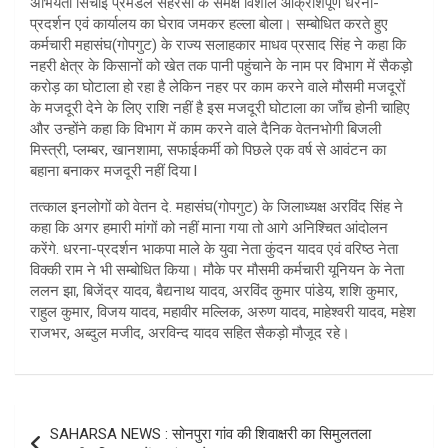
अभियंता सिंचाई प्रमंडल सहरसा के समक्ष विशाल आक्रोशपूर्ण धरना-
प्रदर्शन एवं कार्यालय का घेराव जमकर हल्ला बोला। सम्बोधित करते हुए
कर्मचारी महासंघ(गोपगुट) के राज्य सलाहकार माधव प्रसाद सिंह ने कहा कि
नहरी क्षेत्र के किसानों को खेत तक पानी पहुंचाने के नाम पर विभाग में सैकड़ो
करोड़ का घोटाला हो रहा है लेकिन नहर पर काम करने वाले मौसमी मजदूरों
के मजदूरी देने के लिए राशि नहीं है इस मजदूरी घोटाला का जाँच होनी चाहिए
और उन्होंने कहा कि विभाग में काम करने वाले दैनिक वेतनभोगी बिजली
मिस्त्री, प्लम्बर, खानशामा, सफाईकर्मी को पिछले एक वर्ष से आवंटन का
बहाना बनाकर मजदूरी नहीं दिया l
तत्काल इनलोगों को वेतन दे. महासंघ(गोपगुट) के जिलाध्यक्ष अरविंद सिंह ने
कहा कि अगर हमारी मांगों को नहीं माना गया तो आगे अनिश्चित आंदोलन
करेंगे. धरना-प्रदर्शन भाकपा माले के युवा नेता कुंदन यादव एवं वरिष्ठ नेता
विक्की राम ने भी सम्बोधित किया। मौके पर मौसमी कर्मचारी यूनियन के नेता
ललन झा, बिजेंद्र यादव, बैद्यनाथ यादव, अरविंद कुमार पांडेय, शशि कुमार,
राहुल कुमार, विजय यादव, महावीर मल्लिक, अरुण यादव, माहेश्वरी यादव, महेश
राजभर, अब्दुल मजीद, अरविन्द यादव सहित सैकड़ो मौजूद रहे।
Post
SAHARSA NEWS : सोनपुरा गांव की शिवाक्षरी का सिमुलतला