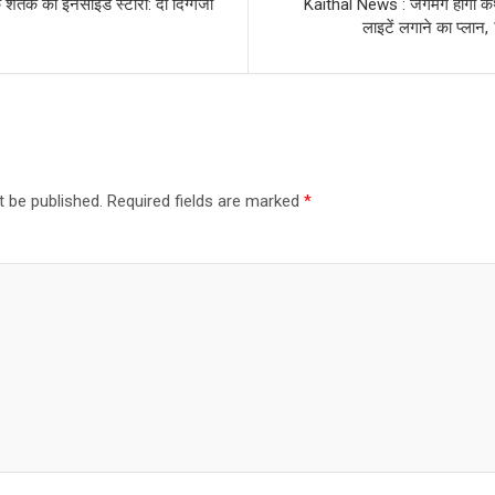
े शतक की इनसाइड स्टोरी: दो दिग्गजों
Kaithal News : जगमग होंगी कैथ
लाइटें लगाने का प्लान,
t be published.
Required fields are marked
*