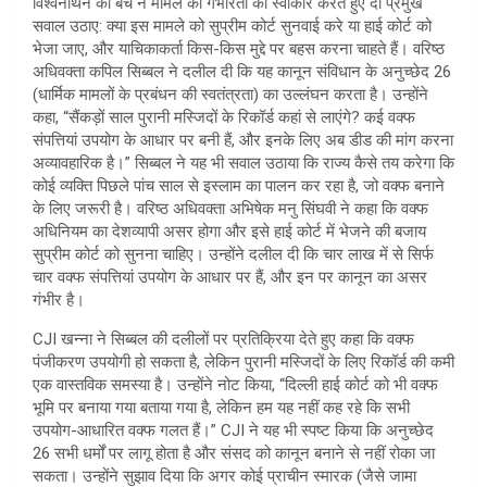
विश्वनाथन की बेंच ने मामले की गंभीरता को स्वीकार करते हुए दो प्रमुख
सवाल उठाए: क्या इस मामले को सुप्रीम कोर्ट सुनवाई करे या हाई कोर्ट को
भेजा जाए, और याचिकाकर्ता किस-किस मुद्दे पर बहस करना चाहते हैं। वरिष्ठ
अधिवक्ता कपिल सिब्बल ने दलील दी कि यह कानून संविधान के अनुच्छेद 26
(धार्मिक मामलों के प्रबंधन की स्वतंत्रता) का उल्लंघन करता है। उन्होंने
कहा, “सैंकड़ों साल पुरानी मस्जिदों के रिकॉर्ड कहां से लाएंगे? कई वक्फ
संपत्तियां उपयोग के आधार पर बनी हैं, और इनके लिए अब डीड की मांग करना
अव्यावहारिक है।” सिब्बल ने यह भी सवाल उठाया कि राज्य कैसे तय करेगा कि
कोई व्यक्ति पिछले पांच साल से इस्लाम का पालन कर रहा है, जो वक्फ बनाने
के लिए जरूरी है। वरिष्ठ अधिवक्ता अभिषेक मनु सिंघवी ने कहा कि वक्फ
अधिनियम का देशव्यापी असर होगा और इसे हाई कोर्ट में भेजने की बजाय
सुप्रीम कोर्ट को सुनना चाहिए। उन्होंने दलील दी कि चार लाख में से सिर्फ
चार वक्फ संपत्तियां उपयोग के आधार पर हैं, और इन पर कानून का असर
गंभीर है।
CJI खन्ना ने सिब्बल की दलीलों पर प्रतिक्रिया देते हुए कहा कि वक्फ
पंजीकरण उपयोगी हो सकता है, लेकिन पुरानी मस्जिदों के लिए रिकॉर्ड की कमी
एक वास्तविक समस्या है। उन्होंने नोट किया, “दिल्ली हाई कोर्ट को भी वक्फ
भूमि पर बनाया गया बताया गया है, लेकिन हम यह नहीं कह रहे कि सभी
उपयोग-आधारित वक्फ गलत हैं।” CJI ने यह भी स्पष्ट किया कि अनुच्छेद
26 सभी धर्मों पर लागू होता है और संसद को कानून बनाने से नहीं रोका जा
सकता। उन्होंने सुझाव दिया कि अगर कोई प्राचीन स्मारक (जैसे जामा