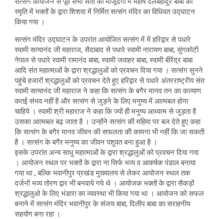
सत्संग आयोजन से पूर्व सभी संतो की मौजूदगी में महर्षि दलबहादुर बाबा की
स्मृति में भक्तों के द्वारा शिशवा में निर्मित सत्संग मंदिर का विधिवत उद्घाटन
किया गया ।
सत्संग मंदिर उद्घाटन के उपरांत आयोजित सत्संग में में हरिद्वार से पधारे
स्वामी सत्यानंद जी महाराज, सैदाबाद से पधारे स्वामी नारायण बाबा, सुंगकोटी
नेपाल से पधारे स्वामी रामानंद बाबा, स्वामी जवाहर बाबा, स्वामी बीरेंद्र बाबा
आदि संत महात्माओं के द्वारा श्रद्धालुओं को प्रवचन दिया गया । सत्संग सुनने
पहुंचे हजारों श्रद्धालुओं को प्रवचन देते हुए हरिद्वार से पधारे अंतरराष्ट्रीय संत
स्वामी सत्यानंद जी महाराज ने कहा कि सत्संग के बगैर मानव तन का कल्याण
कतई संभव नहीं है और सत्संग से जुड़ने के लिए मनुष्य में आत्मबल होना
चाहिये । स्वामी श्री महाराज ने कहा कि ज्यों ही मनुष्य आध्यत्म से जुड़ता है
उसका आत्मबल बढ़ जाता है । उन्होंने सत्संग की महिमा पर बल देते हुए कहा
कि सत्संग के बगैर मानव जीवन की सफलता की कामना भी नहीं कि जा सकती
है । सत्संग के बगैर मनुष्य का जीवन पशुवत बना हुआ है ।
इसके उपरांत अन्य साधु महात्माओं के द्वारा श्रद्धालुओं को प्रवचन दिया गया
। आयोजन स्थल पर भक्तों के द्वारा ना सिर्फ भव्य व आकर्षक पंडाल बनाया
गया था , बल्कि भवानीपुर प्रखंड मुख्यालय से लेकर आयोजन स्थल तक
दर्जनों भव्य तोरण द्वार भी बनवाये गये थे । आयोजक भक्तों के द्वारा सैकड़ों
श्रद्धालुओ के लिए भंडारा का व्यवस्था भी किया गया था । आयोजन को सफल
बनाने में सत्संग मंदिर भवानीपुर के संजय बाबा, दिलीप बाबा का सराहनीय
सहयोग बना रहा ।