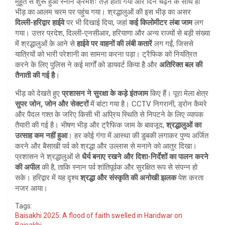
मुहूर्त से शुरू हुआ स्नान क्रमशः तेज़ होता गया और दिन चढ़ने के साथ ही
भीड़ का आलम चरम पर पहुंच गया। श्रद्धालुओं की इस भीड़ का असर
दिल्ली-हरिद्वार हाईवे
पर भी दिखाई दिया, जहां
कई किलोमीटर लंबा जाम
लग
गया। उत्तर प्रदेश, दिल्ली-एनसीआर, हरियाणा और अन्य राज्यों से बड़ी संख्या
में श्रद्धालुओं के आने से
हाईवे पर वाहनों की लंबी कतारें
लग गईं, जिससे
यात्रियों को भारी परेशानी का सामना करना पड़ा। ट्रैफिक को नियंत्रित
करने के लिए पुलिस ने कई मार्गों को डायवर्ट किया है और
अतिरिक्त बल की
तैनाती की गई है
।
भीड़ को देखते हुए
प्रशासन ने सुरक्षा के कड़े इंतजाम
किए हैं। पूरा मेला क्षेत्र
सुपर जोन, जोन और सेक्टरों
में बांटा गया है। CCTV निगरानी, ड्रोन कैमरे
और पैदल गश्त के जरिए किसी भी अप्रिय स्थिति से निपटने के लिए व्यापक
तैयारी की गई है। भीषण भीड़ और ट्रैफिक जाम के बावजूद,
श्रद्धालुओं का
उत्साह कम नहीं हुआ
। हर कोई गंगा में आस्था की डुबकी लगाकर पुण्य अर्जित
करने और बैसाखी पर्व को श्रद्धा और उल्लास से मनाने को आतुर दिखा।
प्रशासन ने श्रद्धालुओं से
धैर्य बनाए रखने और दिशा-निर्देशों का पालन करने
की अपील
की है, ताकि स्नान पर्व शांतिपूर्वक और सुरक्षित रूप से संपन्न हो
सके। हरिद्वार में यह दृश्य
श्रद्धा और संस्कृति की अनोखी झलक
पेश करता
नजर आया।
Tags:
Baisakhi 2025: A flood of faith swelled in Haridwar on
Baisakhi