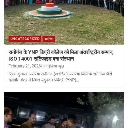
UNCATEGORIZED
अररिया
रानीगंज के YNP डिग्री कॉलेज को मिला अंतर्राष्ट्रीय सम्मान,
ISO 14001 सर्टिफाइड बना संस्थान
February 21, 2026
अंग इंडिया न्यूज़
प्रिंस कुमार/ अररिया रानीगंज (अररिया):अररिया जिले के रानीगंज जैसे
ग्रामीण क्षेत्र में स्थित यदुनंदन पवित्री (YNP)…