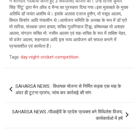
ने शानदार गेंदबाजी करते हुए 3 सफलताएं अर्जित की। उन्हें दिनेश कुमार
सिंह ‘पिंटू’ द्वारा मैन ऑफ द मैन्च का पुरस्कार दिया गया।इस मुकाबले के मुख्य
अतिथि डॉ जयंत आशीष थे। इसके अलावा एजाज हुसैन, मो मसूद आलम,
विमल किशोर आदि मंचासीन थे।आयोजन समिति के अध्यक्ष के रूप में डॉ प्रो
मो तारिक, संरक्षक उमर हयात, सचिव गुलनियाज टिंकू, कोषाध्यक्ष मो अशहर
आलम, संगठन सचिव मो. नसीम आलम एवं सह-सचिव के रूप में ताबिश मेहर,
मो वजेर आलम, शहनवाज आदि इस भव्य आयोजन को सफल बनाने में
प्रयासशील एवं कार्यरत हैं।
Tags:
day-night-cricket-competition
Post
SAHARSA NEWS : विधायक योजना से निर्मित सड़क एक माह के
navigation
अंदर ही टूटना प्रारंभ, जांच कर कार्रवाई की मांग
SAHARSA NEWS /वीआईपी के प्रदेश प्रवक्ता बने मिथिलेश विजय,
कार्यकर्ताओ में हर्ष