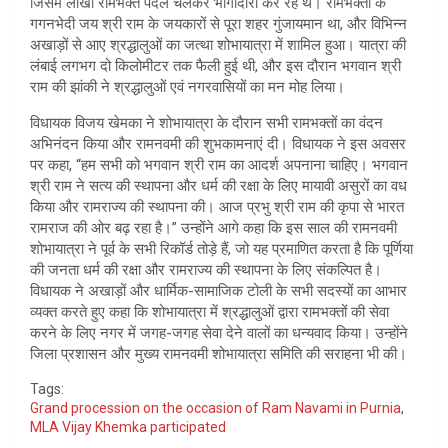
जिसमें लाखों रामभक्त पैदल चलकर भागीदारी कर रहे थे। रामभक्तों के
गगनभेदी जय श्री राम के जयकारों से पूरा शहर गुंजायमान था, और विभिन्न
अखाड़ों से आए श्रद्धालुओं का जत्था शोभायात्रा में शामिल हुआ। यात्रा की
लंबाई लगभग दो किलोमीटर तक फैली हुई थी, और इस दौरान भगवान श्री
राम की झांकी ने श्रद्धालुओं एवं नगरवासियों का मन मोह लिया।
विधायक विजय खेमका ने शोभायात्रा के दौरान सभी रामभक्तों का वंदन
अभिनंदन किया और रामनवमी की शुभकामनाएं दी। विधायक ने इस अवसर
पर कहा, “हम सभी को भगवान श्री राम का आदर्श अपनाना चाहिए। भगवान
श्री राम ने सत्य की स्थापना और धर्म की रक्षा के लिए मायावी असुरों का वध
किया और रामराज्य की स्थापना की। आज प्रभु श्री राम की कृपा से भारत
रामराज की ओर बढ़ रहा है।” उन्होंने आगे कहा कि इस साल की रामनवमी
शोभायात्रा ने पूर्व के सभी रिकॉर्ड तोड़े हैं, जो यह प्रमाणित करता है कि पूर्णिया
की जनता धर्म की रक्षा और रामराज्य की स्थापना के लिए संकल्पित है।
विधायक ने अखाड़ों और धार्मिक-सामाजिक टोली के सभी सदस्यों का आभार
व्यक्त करते हुए कहा कि शोभायात्रा में श्रद्धालुओं द्वारा रामभक्तों की सेवा
करने के लिए नगर में जगह-जगह सेवा देने वालों का धन्यवाद किया। उन्होंने
जिला प्रशासन और मुख्य रामनवमी शोभायात्रा समिति की सराहना भी की।
Tags:
Grand procession on the occasion of Ram Navami in Purnia
,
MLA Vijay Khemka participated