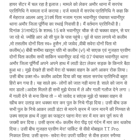
हायर सेंटर में चल रहा है इलाज। मामले को लेकर अमौर थाना में सरपंच
प्रतिनिधि ने मामला दर्ज कराया। दर्ज मामले में सरपंच प्रतिनिधि ने कहा कि
मैं मेहराज आलम आयु 31वर्ष पिता नजाम ग्राम भवानीपुर पंचायत भवानीपुर
थाना अमौर जिला पूर्णिया का स्थाई निवासी है। मैं वर्तमान प्रतिनिधी है।
दिनांक 31मार्च25 के शाम6.15 बजे भवानीपुर चौक से दो चक्का वाहन, से घर
जा रहे थे. ज्योंहि आर ओ सी पुल के पास पहुंचे। पूर्व से घात लगाये मो कलीम
,मो तसलीम दोनों पिता स्व० हुसैन ,मो जावेद ,वीबी सवेरा दोनों पिता मो
कलीम(v) बीबी शमीमा खातुन पति मो कलीम (v!) मो साएक एवं नुजहत प्रवीण
दोनों पिता कलीम सभी साकिन भवानीपुर वार्ड नं0 07 पंचायत भवानीपुर थाना
अमौर जिला पूर्णियाँ अपने अपने हाथ में लाठी डेटा लेकर सड़क के किनारे बैठा
हुआ था। मुझे देखते ही सभी मेरा दो चक्का वाहन के आगे आकर रोक लिया।
उसी बीच उक्त मो० कलीम आदेश दिया की यह साला सरपंच प्रतिनिधी बहुत
हिरो बन गया है। यह साले हम- लोगों को जात नही माना है. साले को जान से
मार डालो।आदेश मिलते ही सभी मुझे घेराव में ले और गाली गलौज देने लगा ।
में गाली देने से मना किया तो – मो जावेद व सांएक मुझे दो चक्का वाहन से
खीच कर उताड़ कर धक्का मार कर पुल के निचे गीड़ा दिया। उसी बीच उक
सभी पुल के निचे आकर लाठी डंटा से मारने क्रम में जान मारनें की निय्यत से
उक्य साएक हाथ में लुहा का फाइटर पहना मेरा सर में मार कर पूर्ण रूप से
जख्मी कर दिया। उसी क्रम मो० कलीम मेरा पीढ़ एवं गंर्दन मैं मार कर थकोच
दिया। उसी बीच नुजहत प्रवीण मेरा’ पार्किट से वीवो मोबाइल T.T. Pro.
निकाल लिया. उसी क्रम- सवेरा मेरा उपरी पार्किट से वीस हजार रुपैय्या