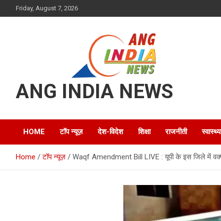
Skip
Friday, August 7, 2026
to
content
ANG INDIA NEWS
HOME
टॉप न्यूज़
देश-विदेश
शिक्षा
राजनीती
स्वास्थ्य
Home
टॉप न्यूज़
Waqf Amendment Bill LIVE : यूपी के इस ज‍िले में वक्फ 