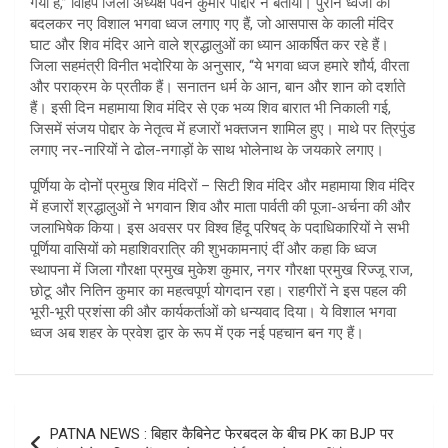
गया है,” विहिप जिला अध्यक्ष पवन कुमार पोद्दार ने बताया। पुराने ध्वजों को
बदलकर नए विशाल भगवा ध्वज लगाए गए हैं, जो आसपास के काली मंदिर
घाट और शिव मंदिर आने वाले श्रद्धालुओं का ध्यान आकर्षित कर रहे हैं।
जिला सहमंत्री विनीत भदोरिया के अनुसार, “ये भगवा ध्वज हमारे शौर्य, वीरता
और पराक्रम के प्रतीक हैं। सनातन धर्म के आन, बान और शान को दर्शाते
हैं। इसी दिन महामाया शिव मंदिर से एक भव्य शिव बारात भी निकाली गई,
जिसमें संजय पोद्दार के नेतृत्व में हजारों भक्तजन शामिल हुए। माथे पर त्रिपुंड
लगाए नर-नारियों ने ढोल-नगाड़ों के साथ भोलेनाथ के जयकारे लगाए।
पूर्णिया के दोनों प्रमुख शिव मंदिरों – सिटी शिव मंदिर और महामाया शिव मंदिर
में हजारों श्रद्धालुओं ने भगवान शिव और माता पार्वती की पूजा-अर्चना की और
जलाभिषेक किया। इस अवसर पर विश्व हिंदू परिषद् के पदाधिकारियों ने सभी
पूर्णिया वासियों को महाशिवरात्रि की शुभकामनाएं दीं और कहा कि ध्वज
स्थापना में जिला गौरक्षा प्रमुख मुकेश कुमार, नगर गौरक्षा प्रमुख रिज्जू राज,
छोटू और नितिन कुमार का महत्वपूर्ण योगदान रहा। राहगीरों ने इस पहल की
भूरी-भूरी प्रशंसा की और कार्यकर्ताओं को धन्यवाद दिया। ये विशाल भगवा
ध्वज अब शहर के प्रवेश द्वार के रूप में एक नई पहचान बन गए हैं।
Post
PATNA NEWS : बिहार कैबिनेट फेरबदल के बीच PK का BJP पर