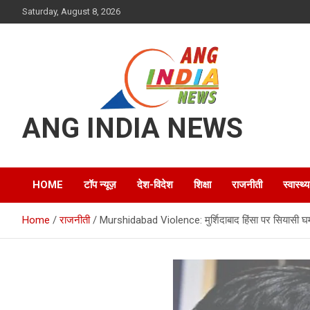
Skip
Saturday, August 8, 2026
to
content
ANG INDIA NEWS
HOME
टॉप न्यूज़
देश-विदेश
शिक्षा
राजनीती
स्वास्थ्य
Home
राजनीती
Murshidabad Violence: मुर्शिदाबाद हिंसा पर सियासी 