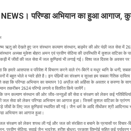
S। परिण्डा अभियान का हुआ आगाज, कुशल
ूज़
ीष्म ऋतु को देखते हुए जन संस्थान कल्याण संस्थान, बाड़मेर की ओर पंछी जल सेवा में 262
संस्थान अध्यक्ष मुकेश बोहरा अमन एवं प्रवीण सेठिया की उपस्थिति में कुशल वाटिका के पा
ड़ी में जीवों की जल सेवा में जल कुण्डियां भी लगाई गई। विश्व जल दिवस के अवसर 
ा कि हमारे आसपास व परिवेश में विचरण करने वाले रंग-बिरंगे व मधुर ध्वनि के धनी, सबका 
ं में बहुत भोले व प्यारे होते है। इन पंछियों का संरक्षण व सुरक्षा हम सबका नैतिक दायित्व है।
े कहा कि परिण्डा अभियान का समापन 10 अप्रैल को अहिंसा के अवतार व करुणा के सागर 
ान तकरीबन 2624 परिण्डे लगाये व वितरित किये जायेंगें।
 कि जन कल्याण संस्थान की ओर जीव-जन्तुओं की सेवा व संरक्षण को लेकर कई गतिविधिया
ी जल सेवा को लेकर परिण्डा अभियान का आगाज हुआ। जिसमें कुशल वाटिका के प्रांगण में स
बड़े जीवों के लिए जल कुण्डियां स्थापित की गई। जैन धर्म के आदि तीर्थंकर श्री आदिनाथ
ण्डा अभियान का आगाज हुआ।
बाद जल संरक्षण को लेकर शपथ ली गई और जल को संरक्षित व बचाने के प्रयासों पर विचार-
प्रवीण सेठिया, सवाई जैन भादरेश, हरीश बोथरा, प्रकाश विश्नोई सहित कई पर्यावरण प