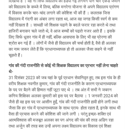
दिखायी हैं । वह ना सिर्फ विद्यालय की हडपी गई लगभग पौने चार एकड जमीन
को विद्यालय के कब्जे में लिया, बल्कि मनरेगा योजना से अपने विद्यालय प्रांगण
में विकास करके चार-चांद लगाने की कोशिश भी की हैं । कलतक जिस
विद्यालय में गंदगी का अंबार लगा रहता था, आज वह जगह किसी स्वर्ग से कम
नहीं दिखता है । साथही जो शिक्षक पढाने के बदले फरार रहा करते थे तथा
हाजिरी बनाकर चले जाते थे, वे आज बच्चों को पढाते नजर आते हैं । इसके
लिए सिर्फ धूसर गांव में ही नहीं, बल्कि आसपास के लिए भी वह प्रेरणा की
श्रोत बन गई हैं । लोगों में जैसे ही विद्यालय की चर्चा होती है, वैसे ही अलका
का नाम जरूर लेते हैं कि प्रधानाध्यापक हो तो अलका जैसा कहने से नहीं
चूकते हैं।
गांव की गंदी राजनीति से कोई भी शिक्षक विद्यालय का प्रभार नहीं लेना चाहते
थे-
31 दिसंबर 2023 को जब यहां के पूर्व प्रधान सेवानिवृत हुए, तब इस गांव के ही
वरीय शिक्षक नवनीत कुमार, गांव की गंदी राजनीति के कारण प्रधानाध्यापक
के पद पर बैठने की हिम्मत नहीं जूटा पाए थे । तब अंत में सभी ने जबरन
कनिय शिक्षिका अलका कुमारी को इस पद पर बैठाया । 1 जनवरी 2024 को
जैसे ही वह इस पद पर आसीन हुईं, गांव की गंदी राजनीति हावी होने लगी तथा
जैसा कि हर गांव में प्रधानाध्यापक के साथ प्रायः होता रहता है, इनके साथ भी
वैसा ही प्रयास करने की कोशिश की जाने लगी । परंतु इच्छा-शक्ति एवं
आत्मविश्वास की मजबूत अलका का पग अंगद की पांव की तरह अडिग रहा
तथा अर्जुन की तरह बस उन्हें अपना लक्ष्य विद्यालय का विकास एवं शिक्षा