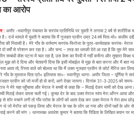
ा का आरोप
र :
अमौर -भवानीपुर पंचायत के सरपंच प्रतिनिधि पर युवती ने लगाया 2 वर्ष से शारीरिक
ा है। दर्ज मामले में युवती ने बताया कि मैं नुजहत प्रवीन उम्र 24 वर्ष पिता-मो० कलीम उद
िया की निवासी है। मेरे गाँव के वर्त्तमाण सरपंच-फिरोजा के पुत्र-कार्यवाहक सरपंच- मेर
को दो वर्षों से परेशान कर रहा है। और चन्द – तरह का धमकी देते आ रहा है कि तुम मेरे स
न सम्बंधी कॅश पटना में चल रहा है, उस केश का पैरवी में नहीं करूँगा और तुम्हारा विपक्ष प
 मुझ को दे दिया और चेतावनी दिया कि इसी मोबाईल से मुझ से बात करना और मै बात नही
िस्ता आता तो, रिस्ता वाले को बोलता था कि मैं उक्त नुजहत प्रवीन से कोर्ट मैरिज कर लिया 
ेरे गाँव के मुमताज पिता प्रो० इलियास सा०- भवानीपुर थाना- अमौर जिला – पूर्णिया ने सप
 नजहत प्रवीन को जो मर्जी हो वो करो, आगे देखा जायगा। दिनांक 31-3-2025 को समय-
ेराज ने मेरे यहा पहुँचाया और मेराज ने बच्ची से कहा कि – मिठाई देकर मामी को देख आना। चा
बच्ची मिठाई लेकर वापस चली गई। कुच्छ देर के बाद उक्त मेराज स्वंय मेरा आँगन आया 
जोड़ से शोर मचाने लगी तो गाँव परोस के लोगों को आता देख कर उक्त मेराज ने मेरा हाथ छो
 थे जो मेरॉज को पकड़ लिया और मेराज के पक्ष के लोग आ गया और दोनों पक्षों के ओर से 
र्रवाई करने की मांग । थानाध्यक्ष अवधेश कुमार ने बताया कि पिडिता के लिखित बयान पर म