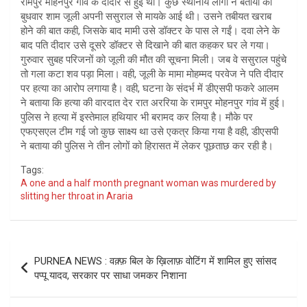
रामपुर मोहनपुर गांव के दीदार से हुई थी। कुछ स्थानीय लोगों ने बताया की
बुधवार शाम जूली अपनी ससुराल से मायके आई थी। उसने तबीयत खराब
होने की बात कही, जिसके बाद मामी उसे डॉक्टर के पास ले गईं। दवा लेने के
बाद पति दीदार उसे दूसरे डॉक्टर से दिखाने की बात कहकर घर ले गया।
गुरुवार सुबह परिजनों को जूली की मौत की सूचना मिली। जब वे ससुराल पहुंचे
तो गला कटा शव पड़ा मिला। वही, जूली के मामा मोहम्मद परवेज ने पति दीदार
पर हत्या का आरोप लगाया है। वही, घटना के संदर्भ में डीएसपी फकरे आलम
ने बताया कि हत्या की वारदात देर रात अररिया के रामपुर मोहनपुर गांव में हुई।
पुलिस ने हत्या में इस्तेमाल हथियार भी बरामद कर लिया है। मौके पर
एफएसएल टीम गई जो कुछ साक्ष्य था उसे एकत्र किया गया है वही, डीएसपी
ने बताया की पुलिस ने तीन लोगों को हिरासत में लेकर पूछताछ कर रही है।
Tags:
A one and a half month pregnant woman was murdered by
slitting her throat in Araria
Post
PURNEA NEWS : वक़्फ़ बिल के ख़िलाफ़ वोटिंग में शामिल हुए सांसद
navigation
पप्पू यादव, सरकार पर साधा जमकर निशाना