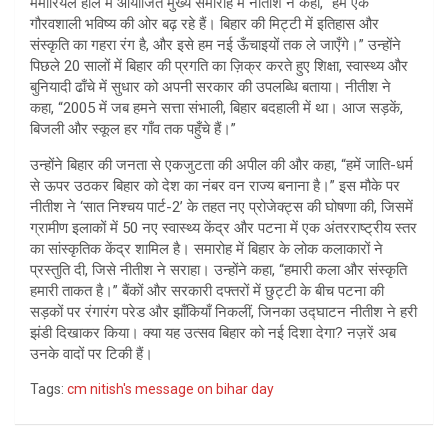
मेमोरियल हॉल में आयोजित मुख्य समारोह में नीतीश ने कहा, “हम एक
गौरवशाली भविष्य की ओर बढ़ रहे हैं। बिहार की मिट्टी में इतिहास और
संस्कृति का गहरा रंग है, और इसे हम नई ऊँचाइयों तक ले जाएँगे।” उन्होंने
पिछले 20 सालों में बिहार की प्रगति का ज़िक्र करते हुए शिक्षा, स्वास्थ्य और
बुनियादी ढाँचे में सुधार को अपनी सरकार की उपलब्धि बताया। नीतीश ने
कहा, “2005 में जब हमने सत्ता संभाली, बिहार बदहाली में था। आज सड़कें,
बिजली और स्कूल हर गाँव तक पहुँचे हैं।”
उन्होंने बिहार की जनता से एकजुटता की अपील की और कहा, “हमें जाति-धर्म
से ऊपर उठकर बिहार को देश का नंबर वन राज्य बनाना है।” इस मौके पर
नीतीश ने ‘सात निश्चय पार्ट-2’ के तहत नए प्रोजेक्ट्स की घोषणा की, जिसमें
ग्रामीण इलाकों में 50 नए स्वास्थ्य केंद्र और पटना में एक अंतरराष्ट्रीय स्तर
का सांस्कृतिक केंद्र शामिल है। समारोह में बिहार के लोक कलाकारों ने
प्रस्तुति दी, जिसे नीतीश ने सराहा। उन्होंने कहा, “हमारी कला और संस्कृति
हमारी ताकत है।” बैंकों और सरकारी दफ्तरों में छुट्टी के बीच पटना की
सड़कों पर रंगारंग परेड और झाँकियाँ निकलीं, जिनका उद्घाटन नीतीश ने हरी
झंडी दिखाकर किया। क्या यह उत्सव बिहार को नई दिशा देगा? नज़रें अब
उनके वादों पर टिकी हैं।
Tags:
cm nitish's message on bihar day