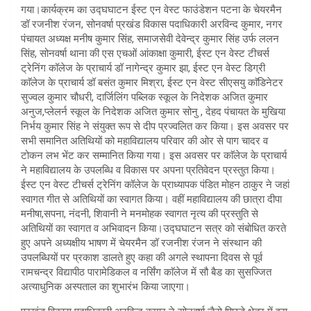
गया।कार्यक्रम का उद्घघाटन ईस्ट एन वेस्ट फाउंडेशन पटना के चेयरमैन
डॉ रजनीश रंजन, सोनवर्षा प्रखंड विकास पदाधिकारी अरविन्द कुमार, नगर
पंचायत अध्यक्ष मनीष कुमार सिंह, समाजसेवी देवेन्द्र कुमार सिंह उर्फ ललन
सिंह, सोनवर्षा थाना की एस एचओं आंकाक्षा कुमारी, ईस्ट एन वेस्ट टीचर्स
ट्रेनिंग कॉलेज के प्राचार्य डॉ नागेन्द्र कुमार झा, ईस्ट एन वेस्ट डिग्री
काॅलेज के प्राचार्य डॉ बसंत कुमार मिश्रा, ईस्ट एन वेस्ट सीएसयु काॅडिनेटर
सुज्वल कुमार चौधरी, दार्जिलिंग पब्लिक स्कूल के निदेशक अजित कुमार
अनुज,प्लेलर्न स्कूल के निदेशक अजित कुमार सोनु , देहद पंचायत के मुखिया
निर्भय कुमार सिंह ने संयुक्त रूप से दीप प्रज्वलित कर किया। इस अवसर पर
सभी समानित अतिथियों को महाविद्यालय परिवार की ओर से पाग चादर व
टोकन लभ भेंट कर सम्मानित किया गया। इस अवसर पर काॅलेज के प्राचार्य
ने महाविद्यालय के उपलब्धि व विकास पर अपना प्रतिवेदन प्रस्तुत किया।
ईस्ट एन वेस्ट टीचर्स ट्रेनिंग कॉलेज के प्राध्यापक पंडित मोहन ठाकुर ने जहां
स्वागत गीत से अतिथियों का स्वागत किया। वहीं महाविद्यालय की छात्रा दीपा
मनीषा,सपना, नंदनी, शिवानी ने मनमोहक स्वागत नृत्य की प्रस्तुति से
अतिथियों का स्वागत व अभिवादन किया।उद्घघाटन सत्र को संबोधित करते
हुए अपने अध्यक्षीय भाषण में चेयरमैन डॉ रजनीश रंजन ने संस्थान की
उपलब्धियों पर प्रकाश डालते हुए कहा की अगले स्थापना दिवस से पूर्व
रामचन्द्र विद्यापीठ पारामेडिकल व नर्सिंग काॅलेज में सौ बैड का सुसज्जित
अत्याधुनिक अस्पताल का शुभारंभ किया जाएगा।