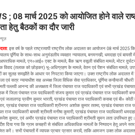
08 मार्च 2025 को आयोजित होने वाले राष्
हेतु बैठकों का दौर जारी
न्यूज़
ाता:
इस वर्ष के पहले राष्ट्रव्यापी राष्ट्रीय लोक अदालत का आयोजन 08 मार्च 2025 किय
यायालय पूर्णिया के साथ-साथ अनुमंडलीय व्यवहार न्यायालय, बनमनखी, धमदाहा एवं बायसी
आपराधिक मामले, एन०आई० एक्ट के मामले, बैंक ऋण वसूली संबंधित मामले, मोटर दुर्घटना
हिक विवाद (तलाक को छोड़कर) भू-अधिग्रहण के मामले, वेतन एवं पेंशन संबंधित मामले, उपभो
ादों का सुलह समझौते के आधार पर निपटारा किया जाएगा। उक्त राष्ट्रीय लोक अदालत में 
जिला एवं सत्र न्यायाधीश सह अध्यक्ष जिला विधिक सेवा प्राधिकार, पूर्णिया कन्हैयाजी चौधरी
श्रीमती पल्लवी आनन्द की अध्यक्षता में जिला पंचायत राज पदाधिकारी एवं सभी प्रखंड पंचा
 में जिला पंचायत राज पदाधिकारी संजय कुमार एवं प्रखंड पंचायत राज पदाधिकारी बन
ूर्व एवं जलालगढ़ प्रवीण कुमार भारती, प्रखंड पंचायत राज पदाधिकारी कसबा एवं बी० कोठ
ुमार, प्रखंड पंचायत राज पदाधिकारी श्रीनगर अशोक कुमार ततमा, प्रखंड पंचायत राज 
ायत राज पदाधिकारी बायसी श्रीमती मनीषा कुमारी, प्रखंड पंचायत राज पदाधिकारी धमदाह
रूपेश कुमार, एवं अमौर प्रखंड पंचायत राज पदाधिकारी श्रीमती सुमन लता उपस्थित हुए।
्देश दिया गया कि ग्राम कचहरी से संबंधित अधिकाधिक मामलों के निष्पादन हेतु अपने स्त
ित करें। सभी पंचायतों में व्यापक प्रचार प्रसार करावें, ताकि आमजन उक्त लोक अदाल