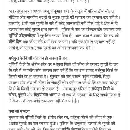
रहे हैं, लेकिन अभी तक कोई ठोस परिणाम नहीं मिला है।
अकबरपुर थाना अध्यक्ष
अनुज कुमार राज
के नेतृत्व में पुलिस टीम सोशल
मीडिया और मानवीय सूत्रों से मृतक युवती की पहचान का प्रयास कर रही है।
हालांकि, अभी तक युवती के बारे में कोई जानकारी नहीं मिल पाई है और न ही
हत्यारों का कोई सुराग हाथ लगा है। पुलिस ने शव का
पोस्टमार्टम
कराकर उसे
पूर्णियाँ जीएमसीएच
में सुरक्षित रखवा दिया है। थानाध्यक्ष ने बताया कि शव को
तीन दिन
तक जीएमसीएच में रखा जाएगा। यदि इस दौरान पहचान नहीं हो
पाती है, तो पुलिस मृतक युवती का अंतिम संस्कार कर देगी।
मधेपुरा के किसी गांव का हो सकता है शव:
पूर्णियाँ जिले के अंतिम छोर पर मधेपुरा जिले की सीमा से बरामद युवती के शव
के बारे में स्थानीय लोग कयास लगा रहे हैं कि यह शव शायद
मधेपुरा जिले
के
किसी गांव का हो सकता है। गुरुवार को शव देखने पहुंचे रामदीरी, भिठ्ठा,
परबत्ता और संथाली टोला के सैकड़ों लोग यही मान रहे थे कि यह शव मधेपुरा
जिले के किसी गांव का हो सकता है। अकबरपुर पुलिस ने
मधेपुरा जिले
के
चौसा
,
पुरैनी
और
बिहारीगंज थाना
से भी शव की पहचान के लिए संपर्क किया है,
लेकिन अभी तक कोई सफलता नहीं मिल पाई है।
क्या था मामला:
गुरुवार को पूर्णियाँ जिले के अंतिम छोर पर, मधेपुरा जिले की सीमा से एक
अज्ञात युवती का शव बरामद हुआ। पुलिस के अनुसार, हत्यारों ने युवती की
हत्या कहीं और की और फिर शव को
सुरैति पंचायत
के रामदीरी भिठ्ठा एवं