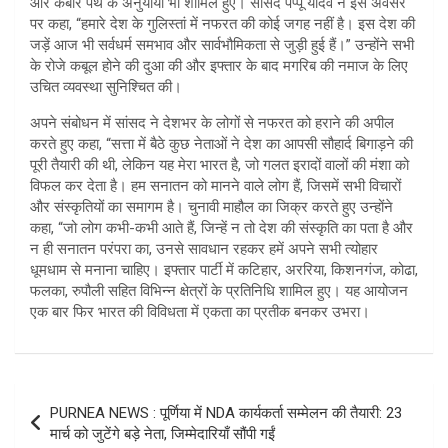
और कबीर पंथ के अनुयायी भी शामिल हुए। सांसद पप्पू यादव ने इस अवसर
पर कहा, “हमारे देश के गुलिस्तां में नफरत की कोई जगह नहीं है। इस देश की
जड़ें आज भी सर्वधर्म समभाव और सार्वभौमिकता से जुड़ी हुई हैं।” उन्होंने सभी
के रोजे कबूल होने की दुआ की और इफ्तार के बाद मगरिब की नमाज के लिए
उचित व्यवस्था सुनिश्चित की।
अपने संबोधन में सांसद ने देशभर के लोगों से नफरत को हराने की अपील
करते हुए कहा, “सत्ता में बैठे कुछ नेताओं ने देश का आपसी सौहार्द बिगाड़ने की
पूरी तैयारी की थी, लेकिन यह मेरा भारत है, जो गलत इरादों वालों की मंशा को
विफल कर देता है। हम सनातन को मानने वाले लोग हैं, जिसमें सभी विचारों
और संस्कृतियों का समागम है। चुनावी माहौल का जिक्र करते हुए उन्होंने
कहा, “जो लोग कभी-कभी आते हैं, जिन्हें न तो देश की संस्कृति का पता है और
न ही सनातन परंपरा का, उनसे सावधान रहकर हमें अपने सभी त्योहार
धूमधाम से मनाना चाहिए। इफ्तार पार्टी में कटिहार, अररिया, किशनगंज, कोढा,
फलका, रुपौली सहित विभिन्न क्षेत्रों के प्रतिनिधि शामिल हुए। यह आयोजन
एक बार फिर भारत की विविधता में एकता का प्रतीक बनकर उभरा।
Post
PURNEA NEWS : पूर्णिया में NDA कार्यकर्ता सम्मेलन की तैयारी: 23
navigation
मार्च को जुटेंगे बड़े नेता, जिम्मेदारियाँ सौंपी गईं