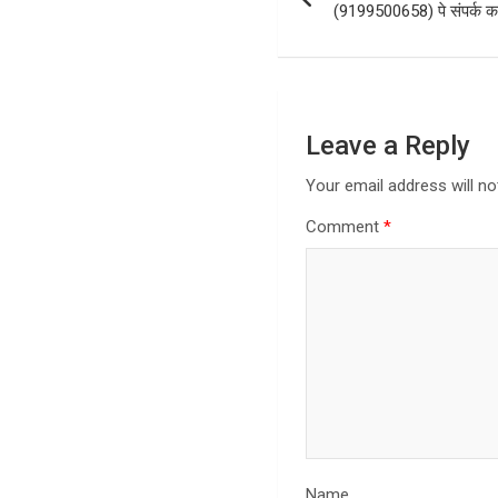
navigation
(9199500658) पे संपर्क कर
Leave a Reply
Your email address will no
Comment
*
Name